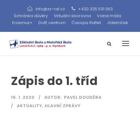
info@zs-raf.cz
+420 325 531 063
Schránka důvěry
Virtuální sborovna
Volná místa
Erasmus+
DofE centrum
Časopis Raflet
Jídelníček
Zápis do 1. tříd
16. 1. 2020
AUTOR:
PAVEL DOUDĚRA
AKTUALITY
,
HLAVNÍ ZPRÁVY