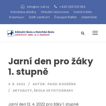
info@zs-raf.cz
+420 325 531 063
Schránka důvěry
Virtuální sborovna
Volná místa
Erasmus+
DofE centrum
Časopis Raflet
Jídelníček
Jarní den pro žáky
1. stupně
3. 5. 2022
AUTOR:
PAVEL DOUDĚRA
AKTUALITY
,
ŠKOLA VE FOTOGRAFII
Jarní den 12. 4. 2022 pro žáky 1. stupně