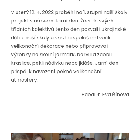
V úterý 12. 4. 2022 proběhl na 1. stupni naší školy
projekt s názvem Jarní den. Žáci do svých
třídních kolektivů tento den pozvali i ukrajinské
děti z naší školy a všichni společně tvořili
velikonoční dekorace nebo připravovali
výrobky na školní jarmark, barvili a zdobili
kraslice, pekli nádivku nebo jidáše. Jarní den
přispěl k navození pěkné velikonoční
atmosféry.
PaedDr. Eva Říhová