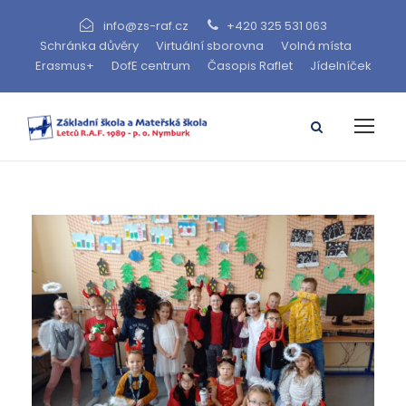
info@zs-raf.cz
+420 325 531 063
Schránka důvěry
Virtuální sborovna
Volná místa
Erasmus+
DofE centrum
Časopis Raflet
Jídelníček