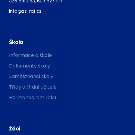
325 531 063, 603 527 917
info@zs-raf.cz
Škola
Informace o škole
Dokumenty školy
Zaměstnanci školy
Třídy a třídní učitelé
Harmonogram roku
Žáci