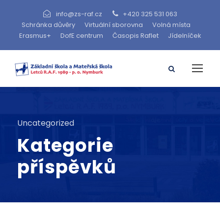
info@zs-raf.cz
+420 325 531 063
Schránka důvěry
Virtuální sborovna
Volná místa
Erasmus+
DofE centrum
Časopis Raflet
Jídelníček
Uncategorized
Kategorie
příspěvků