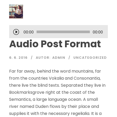
A
00:00
00:00
u
Audio Post Format
d
i
6. 6. 2016
AUTOR:
ADMIN
UNCATEGORIZED
o
p
Far far away, behind the word mountains, far
ř
from the countries Vokalia and Consonantia,
e
there live the blind texts. Separated they live in
h
Bookmarksgrove right at the coast of the
r
Semantics, a large language ocean. A small
á
river named Duden flows by their place and
v
supplies it with the necessary regelialia. It is a
a