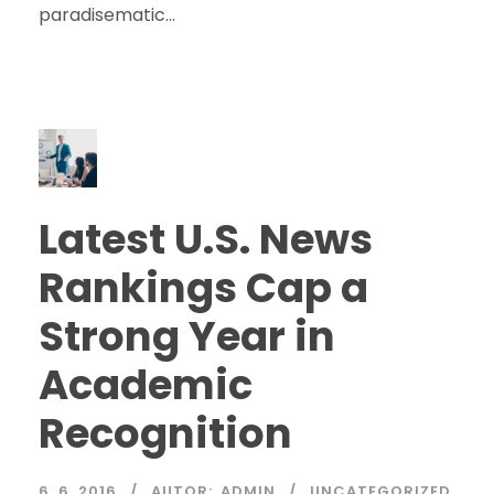
paradisematic...
č
Latest U.S. News
Rankings Cap a
Strong Year in
Academic
Recognition
6. 6. 2016
AUTOR:
ADMIN
UNCATEGORIZED