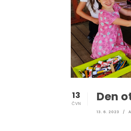
Den o
13
ČVN
13. 6. 2023