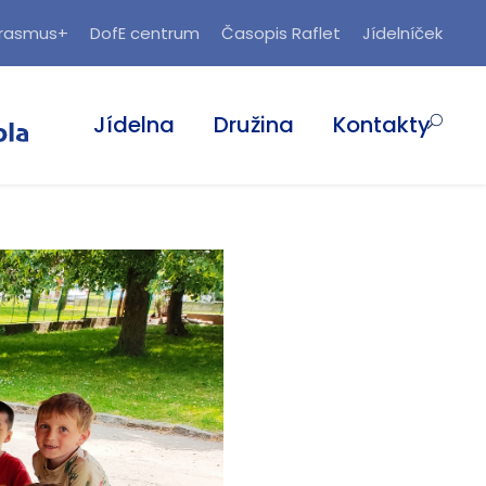
rasmus+
DofE centrum
Časopis Raflet
Jídelníček
Jídelna
Družina
Kontakty