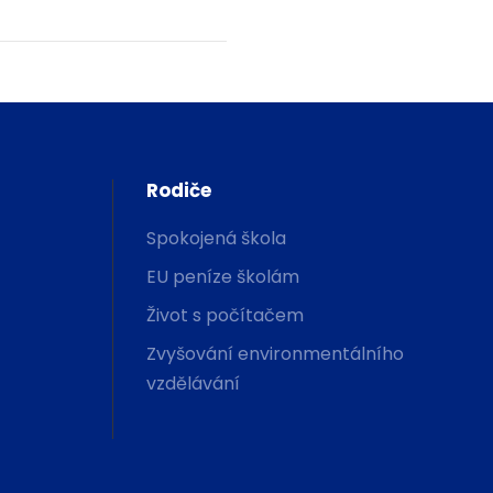
Rodiče
Spokojená škola
EU peníze školám
Život s počítačem
Zvyšování environmentálního
vzdělávání