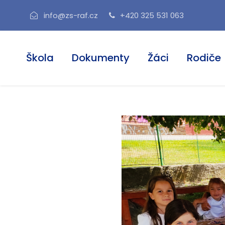
info@zs-raf.cz
+420 325 531 063
Škola
Dokumenty
Žáci
Rodiče