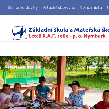
Schránka důvěry
Virtuální sborovna
Volná místa
E