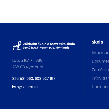
Škola
Informac
Letců R.A.F. 1989
Dokumen
288 03 Nymburk
Zaměstna
Třídy a t
325 531 063, 603 527 917
Harmono
info@zs-raf.cz