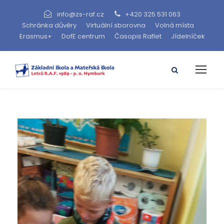
info@zs-raf.cz
+420 325 531 063
Schránka důvěry
Virtuální sborovna
Volná místa
Erasmus+
DofE centrum
Časopis Raflet
Jídelníček