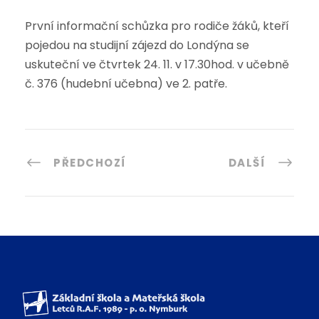
První informační schůzka pro rodiče žáků, kteří
pojedou na studijní zájezd do Londýna se
uskuteční ve čtvrtek 24. 11. v 17.30hod. v učebně
č. 376 (hudební učebna) ve 2. patře.
PŘEDCHOZÍ
DALŠÍ