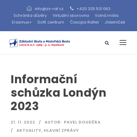
info@zs-raf.cz
+420 325 531 063
Schránka důvěry
Virtuální sborovna
Volná místa
Erasmus+
DofE centrum
Časopis Raflet
Jídelníček
Informační
schůzka Londýn
2023
21. 11. 2022
AUTOR:
PAVEL DOUDĚRA
AKTUALITY
,
HLAVNÍ ZPRÁVY