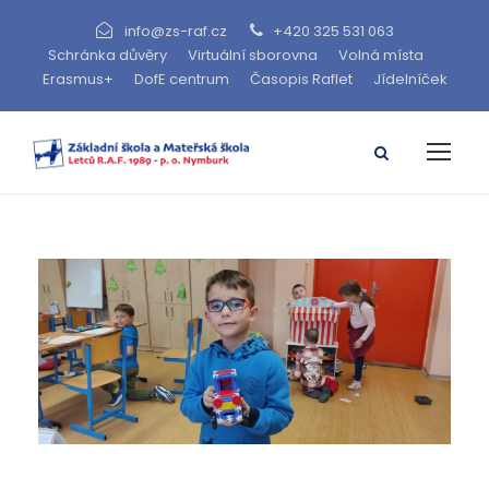
info@zs-raf.cz
+420 325 531 063
Schránka důvěry
Virtuální sborovna
Volná místa
Erasmus+
DofE centrum
Časopis Raflet
Jídelníček