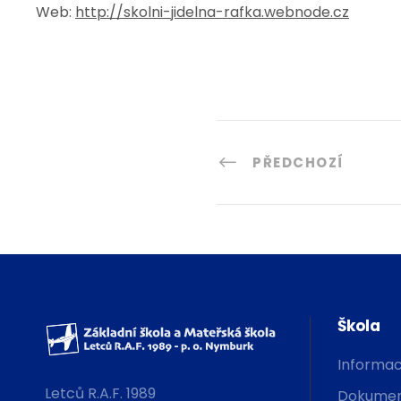
Web:
http://skolni-jidelna-rafka.webnode.cz
PŘEDCHOZÍ
Škola
Informac
Letců R.A.F. 1989
Dokumen