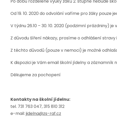
Po dobu rozdělené výuky žáků 2. stupně nebude školn
Od 19. 10. 2020 do odvolání vaříme pro žáky pouze jed
V týdnu 26.10 – 30. 10. 2020 (podzimní prázdniny) j
Z důvodu šíření nákazy, prosíme o odhlášení stravy
Z těchto důvodů (pouze v nemoci) je možné odhlašov
K dispozici je Vám email školní jídelny a záznamník n
Děkujeme za pochopení
Kontakty na školní jídelnu:
tel. 731 763 047, 315 810 312
e-mail:
jidelna@zs-raf.cz