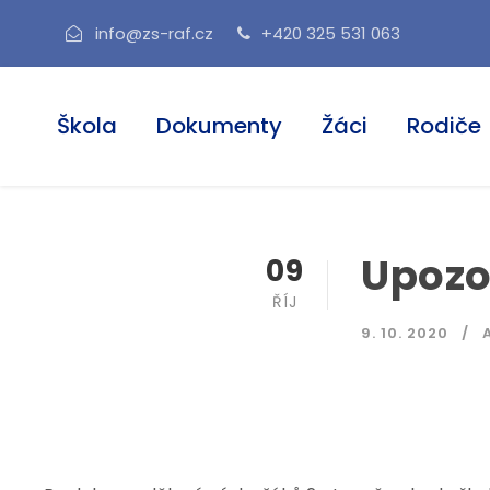
info@zs-raf.cz
+420 325 531 063
Škola
Dokumenty
Žáci
Rodiče
Upozor
09
ŘÍJ
9. 10. 2020