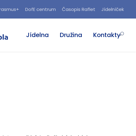
rasmus+
DofE centrum
Časopis Raflet
Jídelníček
Jídelna
Družina
Kontakty