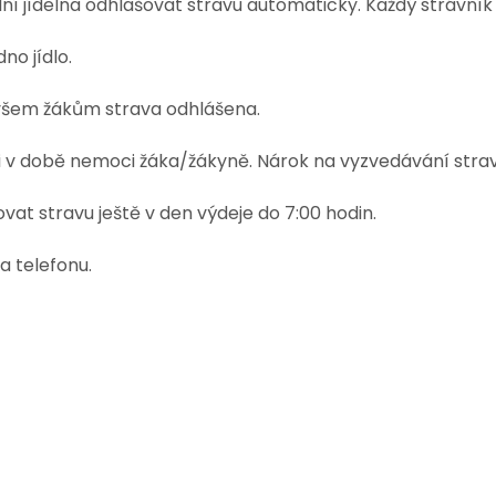
í jídelna odhlašovat stravu automaticky. Každý strávník s
no jídlo.
e všem žákům strava odhlášena.
 i v době nemoci žáka/žákyně. Nárok na vyzvedávání strav
at stravu ještě v den výdeje do 7:00 hodin.
a telefonu.