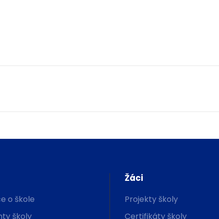
Žáci
e o škole
Projekty školy
ty školy
Certifikáty školy