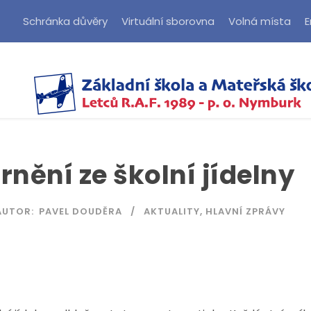
Schránka důvěry
Virtuální sborovna
Volná místa
E
nění ze školní jídelny
AUTOR:
PAVEL DOUDĚRA
AKTUALITY
,
HLAVNÍ ZPRÁVY