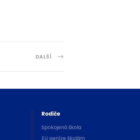
DALŠÍ
Rodiče
Spokojená škola
EU peníze školám