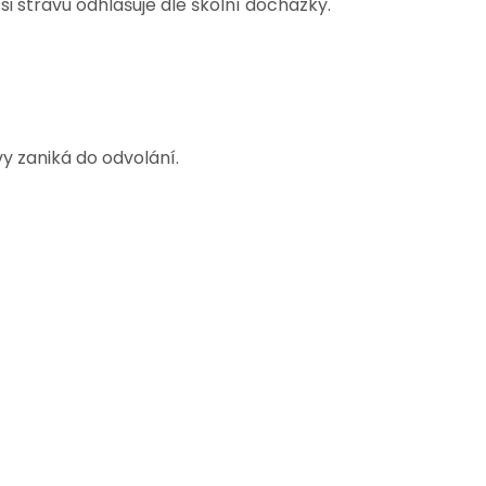
i stravu odhlašuje dle školní docházky.
y zaniká do odvolání.