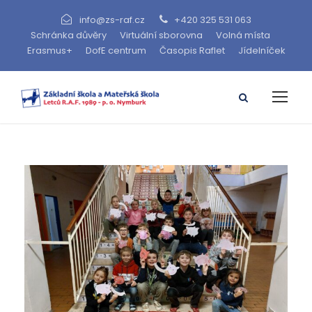
info@zs-raf.cz
+420 325 531 063
Schránka důvěry
Virtuální sborovna
Volná místa
Erasmus+
DofE centrum
Časopis Raflet
Jídelníček