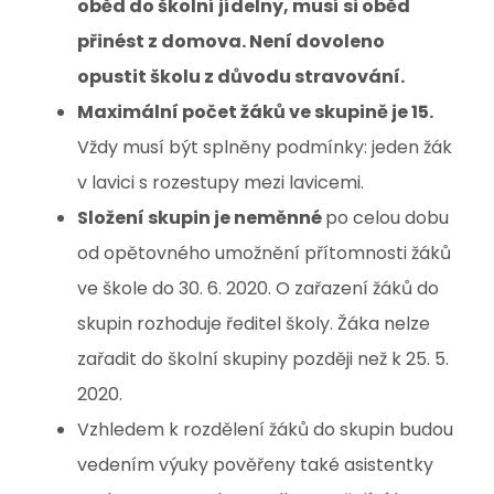
oběd do školní jídelny, musí si oběd
přinést z domova. Není dovoleno
opustit školu z důvodu stravování.
Maximální počet žáků ve skupině je 15.
Vždy musí být splněny podmínky: jeden žák
v lavici s rozestupy mezi lavicemi.
Složení skupin je neměnné
po celou dobu
od opětovného umožnění přítomnosti žáků
ve škole do 30. 6. 2020. O zařazení žáků do
skupin rozhoduje ředitel školy. Žáka nelze
zařadit do školní skupiny později než k 25. 5.
2020.
Vzhledem k rozdělení žáků do skupin budou
vedením výuky pověřeny také asistentky