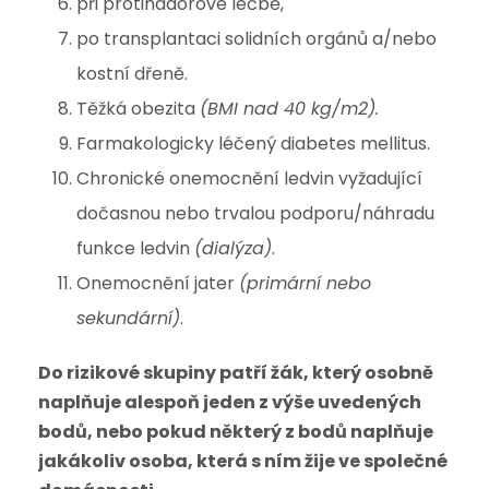
při protinádorové léčbě,
po transplantaci solidních orgánů a/nebo
kostní dřeně.
Těžká obezita
(BMI nad 40 kg/m2).
Farmakologicky léčený diabetes mellitus.
Chronické onemocnění ledvin vyžadující
dočasnou nebo trvalou podporu/náhradu
funkce ledvin
(dialýza)
.
Onemocnění jater
(primární nebo
sekundární)
.
Do rizikové skupiny patří žák, který osobně
naplňuje alespoň jeden z výše uvedených
bodů, nebo pokud některý z bodů naplňuje
jakákoliv osoba, která s ním žije ve společné