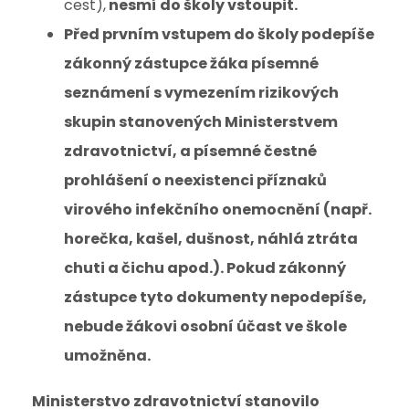
cest),
nesmí do školy vstoupit.
Před prvním vstupem do školy podepíše
zákonný zástupce žáka písemné
seznámení s vymezením rizikových
skupin stanovených Ministerstvem
zdravotnictví, a písemné čestné
prohlášení o neexistenci příznaků
virového infekčního onemocnění
(např.
horečka, kašel, dušnost, náhlá ztráta
chuti a čichu apod.). Pokud zákonný
zástupce tyto dokumenty nepodepíše,
nebude žákovi osobní účast ve škole
umožněna.
Ministerstvo zdravotnictví stanovilo