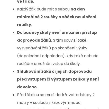
ve třídě.
Každý žák bude mít s sebou
na den
minimálně 2 roušky a sáček na uložení
roušky
.
Do budovy školy není umožněn přístup
doprovodu žáků.
S tím souvisí také
vyzvedávání žáků po skončení výuky
(dopoledne i odpoledne), kdy také nebude
rodičům umožněn vstup do školy.
Shlukování žáků či jejich doprovodu
před vstupem či výstupem ze školy není
dovoleno.
Před školou se musí dodržovat odstupy 2
metry v souladu s krizovými nebo