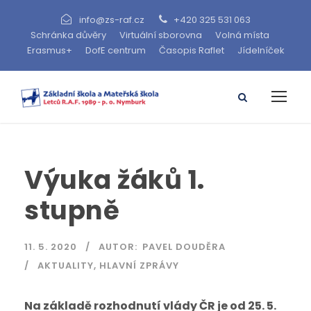
info@zs-raf.cz
+420 325 531 063
Schránka důvěry
Virtuální sborovna
Volná místa
Erasmus+
DofE centrum
Časopis Raflet
Jídelníček
Výuka žáků 1.
stupně
11. 5. 2020
AUTOR:
PAVEL DOUDĚRA
AKTUALITY
,
HLAVNÍ ZPRÁVY
Na základě rozhodnutí vlády ČR je od 25. 5.