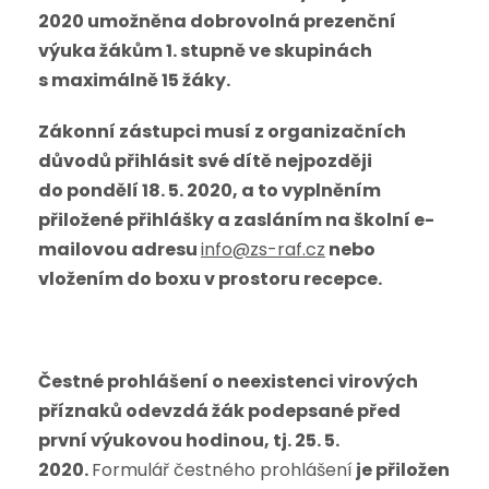
2020 umožněna dobrovolná prezenční
výuka žákům 1. stupně ve skupinách
s maximálně 15 žáky.
Zákonní zástupci musí z organizačních
důvodů přihlásit své dítě nejpozději
do pondělí 18. 5. 2020
, a to vyplněním
přiložené
přihlášky
a zasláním na školní e-
mailovou adresu
info@zs-raf.cz
nebo
vložením do boxu v prostoru recepce.
Čestné prohlášení
o neexistenci virových
příznaků odevzdá žák podepsané před
první výukovou hodinou, tj. 25. 5.
2020.
Formulář čestného prohlášení
je přiložen