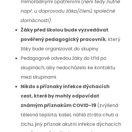
mimořádnými opatřeními
(není tedy nutné
např. u doprovodu žáka/členů společné
domácnosti)
.
Žáky před školou bude vyzvedávat
pověřený pedagogický pracovník
, který
žáky bude organizovat do skupiny
Pedagogové odvedou žáky do tříd po
skupinách, aby nedocházelo ke kontaktu
mezi skupinami.
Nikdo s příznaky infekce dýchacích
cest, které by mohly odpovídat
známým příznakům COVID-19
(zvýšená
tělesná teplota, kašel, náhlá ztráta chuti a
čichu, jiný příznak akutní infekce dýchacích