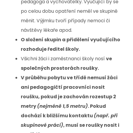
pedagoga a vychovatelky. Vyučující by se
po celou dobu opatření neměl ve skupině
měnit. Výjimku tvoří případy nemoci či
návštěvy lékaře apod.
O složení skupin a přidělení vyučujícího
rozhoduje ředitel školy.
Všichni žáci i zaměstnanci školy nosí
ve
společných prostorách roušky.
V průběhu pobytu ve třídě nemusí žáci
ani pedagogičtí pracovníci nosit
roušku, pokud je zachován rozestup 2
metry
(nejméně 1,5 metru)
. Pokud
dochází k bližšímu kontaktu
(např. při
skupinové práci)
, musí se roušky nosit i