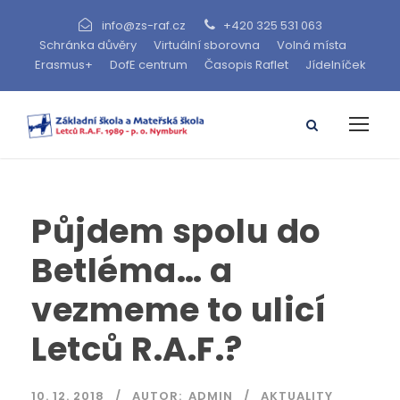
info@zs-raf.cz
+420 325 531 063
Schránka důvěry
Virtuální sborovna
Volná místa
Erasmus+
DofE centrum
Časopis Raflet
Jídelníček
Půjdem spolu do
Betléma… a
vezmeme to ulicí
Letců R.A.F.?
10. 12. 2018
AUTOR:
ADMIN
AKTUALITY