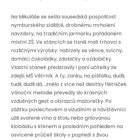
Na Mikuláše se sešla sousedská pospolitost
nymburského sídliště, drobnému mrholení
navzdory, na tradičním jarmarku pořádaném
místní ZŠ. Ve stáncích se tísnili malí trhovci s
rozličnými výrobky: nabízely se věnce, svícny,
domácí čokoládky, zdobičky a ozdobičky.
Vlastní stánek představily i paní učitelky ze
zdejší MŠ Větrník. A ty, Janku, na píšťalku, dudli,
tudli, dudli dá….znělo z více než desítky flétniček.
Vánoční melodie převedly do krásných
vzdušných gest a obrazců mažoretky. Po
zážitku poslechovém a vizuálním si návštěvníci
užili svařené víno a štolu nebo grilovanou
klobásku s křenem a posledním pohledem na
osvícené průčelí školy v popředí s živou