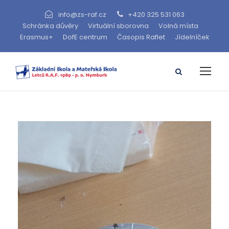
info@zs-raf.cz
+420 325 531 063
Schránka důvěry
Virtuální sborovna
Volná místa
Erasmus+
DofE centrum
Časopis Raflet
Jídelníček