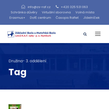
info@zs-raf.cz
+420 325 531 063
Schránka důvěry
Virtuální sborovna
Volná místa
Erasmus+
DofE centrum
Časopis Raflet
Jídelníček
Družina- 3. oddělení
Tag