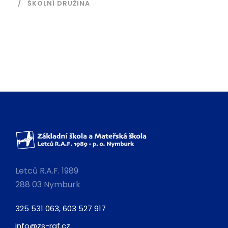
ŠKOLNÍ DRUŽINA
Letců R.A.F. 1989
288 03 Nymburk
325 531 063, 603 527 917
info@zs-raf.cz