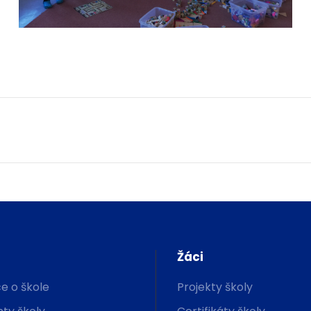
Žáci
e o škole
Projekty školy