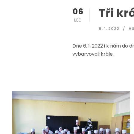
Tři kr
06
LED
6. 1. 2022
A
Dne 6. 1. 2022 i k nám do d
vybarvovali krále.