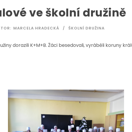
álové ve školní družině
UTOR:
MARCELA HRADECKÁ
ŠKOLNÍ DRUŽINA
ružiny dorazili K+M+B. Žáci besedovali, vyráběli koruny kr