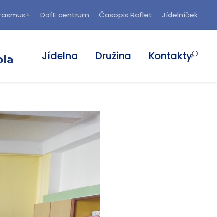
rasmus+
DofE centrum
Časopis Raflet
Jídelníček
Jídelna
Družina
Kontakty