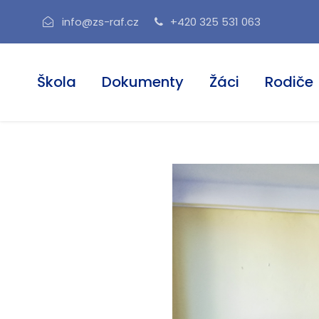
info@zs-raf.cz
+420 325 531 063
Škola
Dokumenty
Žáci
Rodiče