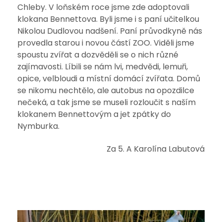
Chleby. V loňském roce jsme zde adoptovali
klokana Bennettova. Byli jsme i s paní učitelkou
Nikolou Dudlovou nadšení. Paní průvodkyně nás
provedla starou i novou částí ZOO. Viděli jsme
spoustu zvířat a dozvěděli se o nich různé
zajímavosti. Líbili se nám lvi, medvědi, lemuři,
opice, velbloudi a místní domácí zvířata. Domů
se nikomu nechtělo, ale autobus na opozdilce
nečeká, a tak jsme se museli rozloučit s naším
klokanem Bennettovým a jet zpátky do
Nymburka.
Za 5. A Karolína Labutová