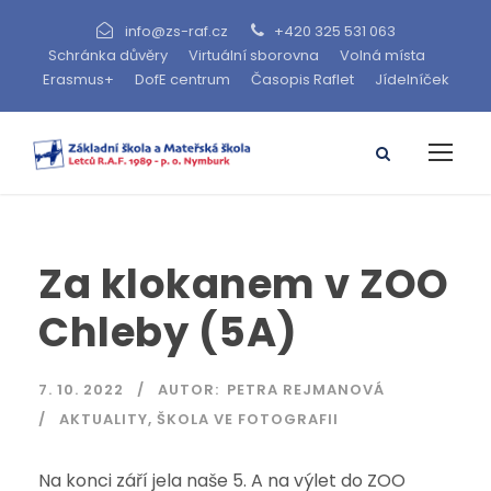
info@zs-raf.cz
+420 325 531 063
Schránka důvěry
Virtuální sborovna
Volná místa
Erasmus+
DofE centrum
Časopis Raflet
Jídelníček
Za klokanem v ZOO
Chleby (5A)
7. 10. 2022
AUTOR:
PETRA REJMANOVÁ
AKTUALITY
,
ŠKOLA VE FOTOGRAFII
Na konci září jela naše 5. A na výlet do ZOO