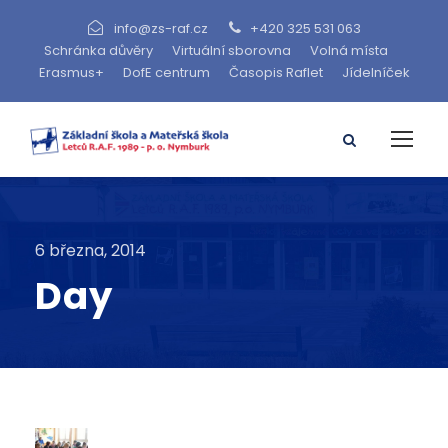
info@zs-raf.cz
+420 325 531 063
Schránka důvěry
Virtuální sborovna
Volná místa
Erasmus+
DofE centrum
Časopis Raflet
Jídelníček
6 března, 2014
Day