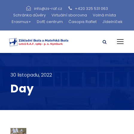
info@zs-raf.cz
+420 325 531 063
Schránka důvěry
Virtuální sborovna
Volná místa
Erasmus+
DofE centrum
Časopis Raflet
Jídelníček
30 listopadu, 2022
Day