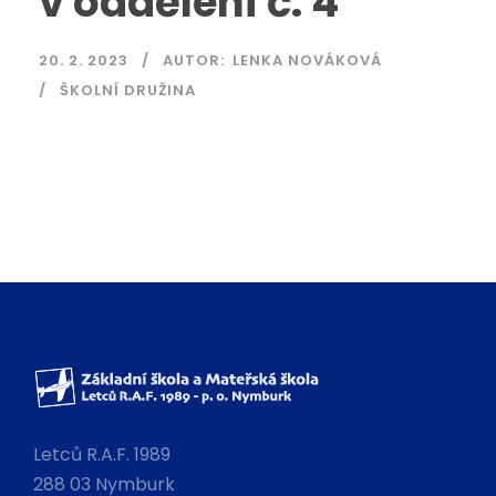
v oddělení č. 4
20. 2. 2023
AUTOR:
LENKA NOVÁKOVÁ
ŠKOLNÍ DRUŽINA
Letců R.A.F. 1989
288 03 Nymburk