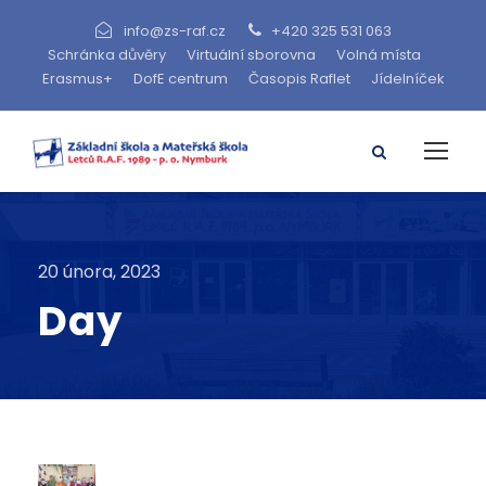
info@zs-raf.cz
+420 325 531 063
Schránka důvěry
Virtuální sborovna
Volná místa
Erasmus+
DofE centrum
Časopis Raflet
Jídelníček
20 února, 2023
Day