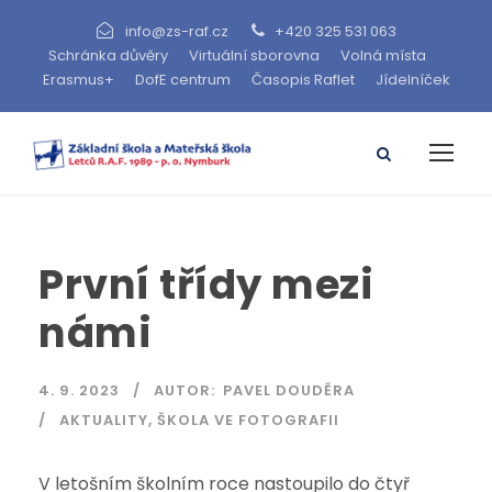
info@zs-raf.cz
+420 325 531 063
Schránka důvěry
Virtuální sborovna
Volná místa
Erasmus+
DofE centrum
Časopis Raflet
Jídelníček
První třídy mezi
námi
4. 9. 2023
AUTOR:
PAVEL DOUDĚRA
AKTUALITY
,
ŠKOLA VE FOTOGRAFII
V letošním školním roce nastoupilo do čtyř