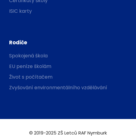
Certifikáty školy
ISIC karty
Rodiče
Spokojená škola
EU peníze školám
Život s počítačem
Zvyšování environmentálního vzdělávání
© 2019-2025 ZŠ Letců RAF Nymburk